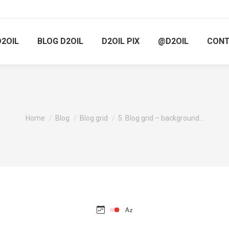
D2OIL
BLOG D2OIL
D2OIL PIX
@D2OIL
CON
You are here:
Home
Blog
Blog grid
5. Blog grid – background…