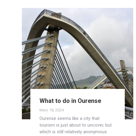
What to do in Ourense
Maio 18, 2024
Ourense seems like a city that
tourism is just about to uncover, but
which is still relatively anonymous