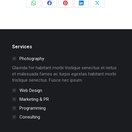
Share
Share
Share
Share
Share
on
on
on
on
on
WhatsApp
Facebook
Pinterest
LinkedIn
X
Services
Photography
Glavrida for habitant morbi tristique senectus et netus
et malesuada fames ac turpis egestas habitant morbi
tristique senectus. Fusce nec ipsum.
Web Design
Marketing & PR
Programming
Consulting