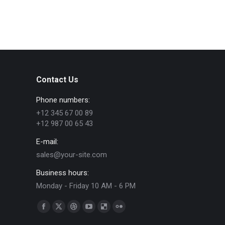
Contact Us
Phone numbers:
+12 345 67 00 89
+12 987 00 65 43
E-mail:
sales@your-site.com
Business hours:
Monday - Friday 10 AM - 6 PM
Find us on:
Facebook
X
Dribbble
YouTube
Delicious
Flickr