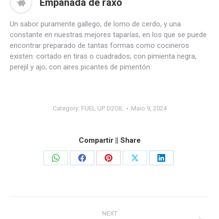
Empanada de raxo
Un sabor puramente gallego, de lomo de cerdo, y una
constante en nuestras mejores taparías, en los que se puede
encontrar preparado de tantas formas como cocineros
existen: cortado en tiras o cuadrados; con pimienta negra,
perejil y ajo; con aires picantes de pimentón.
Category:
FUEL UP D2OIL
Maio 9, 2024
Compartir || Share
Share
Share
Share
Share
Share
on
on
on
on
on
WhatsApp
Facebook
Pinterest
X
LinkedIn
Project
NEXT