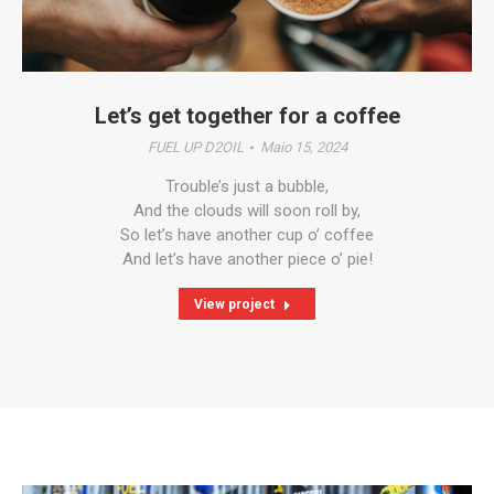
Let’s get together for a coffee
FUEL UP D2OIL
Maio 15, 2024
Trouble’s just a bubble,
And the clouds will soon roll by,
So let’s have another cup o’ coffee
And let’s have another piece o’ pie!
View project