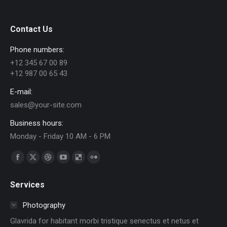
on
on
on
on
on
WhatsApp
Facebook
Pinterest
LinkedIn
X
Contact Us
Phone numbers:
+12 345 67 00 89
+12 987 00 65 43
E-mail:
sales@your-site.com
Business hours:
Monday - Friday 10 AM - 6 PM
Find us on:
Facebook
X
Dribbble
YouTube
Delicious
Flickr
page
page
page
page
page
page
Services
opens
opens
opens
opens
opens
opens
in
in
in
in
in
in
Photography
new
new
new
new
new
new
Glavrida for habitant morbi tristique senectus et netus et