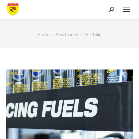
Search:
You are here:
Home
Shortcodes
Portfolio