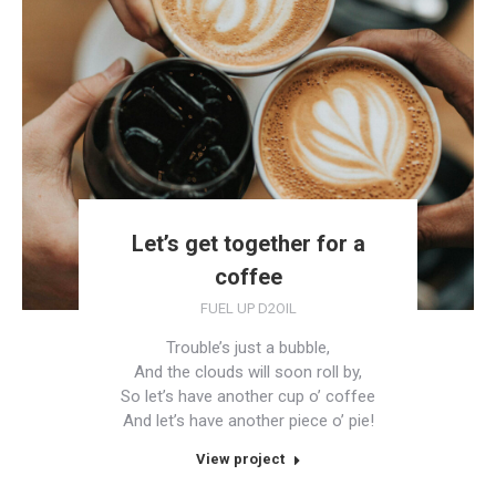
Let’s get together for a
coffee
FUEL UP D2OIL
Trouble’s just a bubble,
And the clouds will soon roll by,
So let’s have another cup o’ coffee
And let’s have another piece o’ pie!
View project