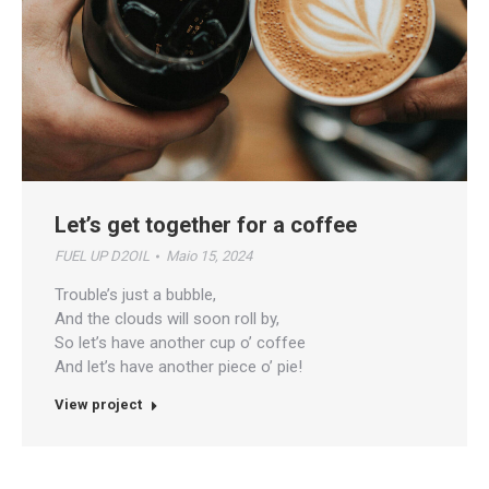
Let’s get together for a coffee
FUEL UP D2OIL
Maio 15, 2024
Trouble’s just a bubble,
And the clouds will soon roll by,
So let’s have another cup o’ coffee
And let’s have another piece o’ pie!
View project