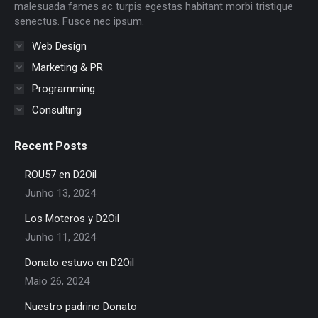
window
window
window
window
window
window
malesuada fames ac turpis egestas habitant morbi tristique
senectus. Fusce nec ipsum.
Web Design
Marketing & PR
Programming
Consulting
Recent Posts
ROU57 en D2Oil
Junho 13, 2024
Los Moteros y D2Oil
Junho 11, 2024
Donato estuvo en D2Oil
Maio 26, 2024
Nuestro padrino Donato