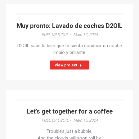
Muy pronto: Lavado de coches D2OIL
FUEL UP D2OIL
Maio 17, 2024
D2OIL sabe lo bien que te sienta conducir un coche
limpio y brillante.
View project
Let’s get together for a coffee
FUEL UP D2OIL
Maio 15, 2024
Trouble’s just a bubble,
And the clouds will soon roll by,