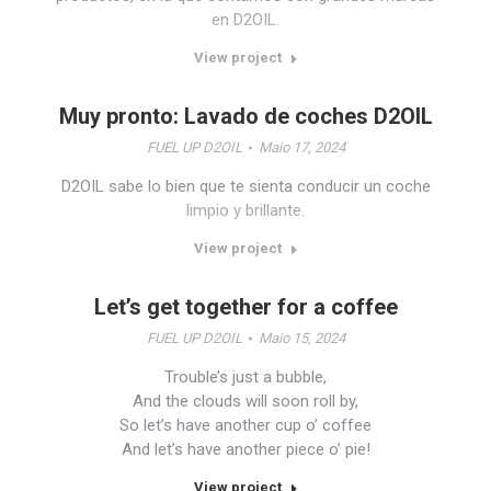
en D2OIL.
View project
Muy pronto: Lavado de coches D2OIL
FUEL UP D2OIL
Maio 17, 2024
D2OIL sabe lo bien que te sienta conducir un coche
limpio y brillante.
View project
Let’s get together for a coffee
FUEL UP D2OIL
Maio 15, 2024
Trouble’s just a bubble,
And the clouds will soon roll by,
So let’s have another cup o’ coffee
And let’s have another piece o’ pie!
View project