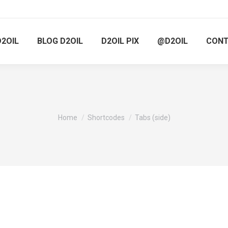
D2OIL
BLOG D2OIL
D2OIL PIX
@D2OIL
CON
You are here:
Home
Shortcodes
Tabs (side)