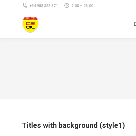
+34 988 383 371
7.00 – 23.00
Titles with background (style1)