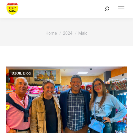
Search:
You are here:
Home
2024
Maio
D2OIL Blog