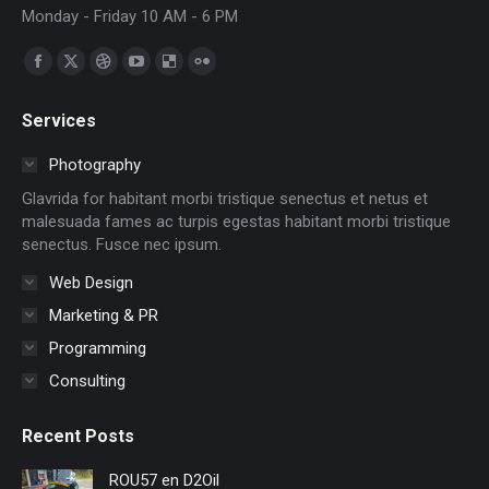
Monday - Friday 10 AM - 6 PM
Find us on:
Facebook
X
Dribbble
YouTube
Delicious
Flickr
page
page
page
page
page
page
Services
opens
opens
opens
opens
opens
opens
in
in
in
in
in
in
Photography
new
new
new
new
new
new
Glavrida for habitant morbi tristique senectus et netus et
window
window
window
window
window
window
malesuada fames ac turpis egestas habitant morbi tristique
senectus. Fusce nec ipsum.
Web Design
Marketing & PR
Programming
Consulting
Recent Posts
ROU57 en D2Oil