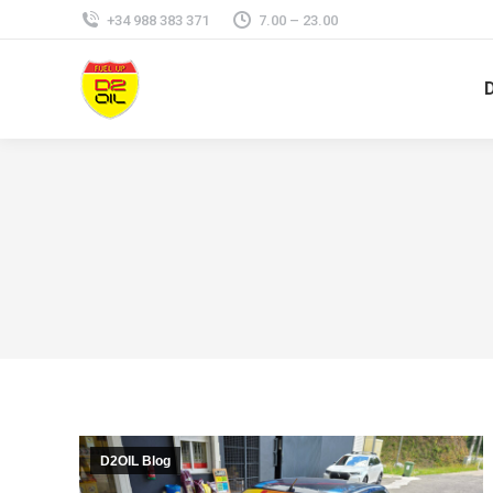
+34 988 383 371
7.00 – 23.00
D2OIL Blog