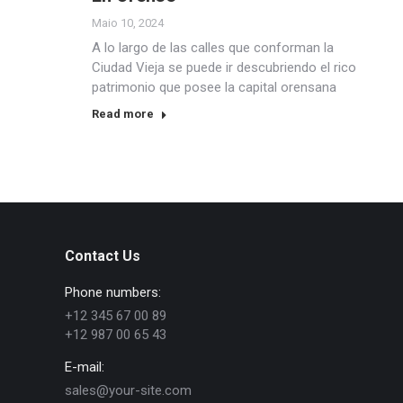
Maio 10, 2024
A lo largo de las calles que conforman la
Ciudad Vieja se puede ir descubriendo el rico
patrimonio que posee la capital orensana
Read more
Contact Us
Phone numbers:
+12 345 67 00 89
+12 987 00 65 43
E-mail:
sales@your-site.com