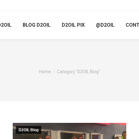
D2OIL
BLOG D2OIL
D2OIL PIX
@D2OIL
CON
You are here:
Home
Category "D2OIL Blog"
D2OIL Blog