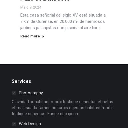
Maio 9, 2024
Esta casa señorial del siglo XV está situada a
7 km de Ourense, en 20.000 m² de hermosos
jardines paisajistas con piscina al aire libre
Read more
Services
Photography
Glavrida for habitant morbi tristique senectus et netus
et malesuada fames ac turpis egestas habitant morbi
tristique senectus. Fusce nec ipsum.
Web Design