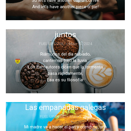
So let’s have another cup o’ coffee
And let’s have another piece o’ pie!
Vamos a tomar un café
juntos
FUEL UP D2OIL
Maio 12, 2024
Riámonos del día nublado,
cantemos bajo la lluvia.
Los cantautores dicen que la tormenta
pasa rápidamente,
Esa es su filosofía.
Las empanadas galegas
FUEL UP D2OIL
Maio 9, 2024
Mi madre va a hacer el pan y como no, una