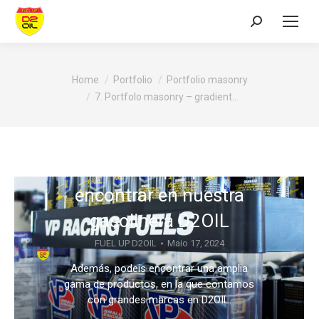
Search:
You are here:
Home
Portfolio
Portfolio masonry
7. Portfolo masonry – gradient…
Productos que puedes
encontrar en nuestra
gasolinera D2OIL
FUEL UP D2OIL
Maio 17, 2024
Además, podeis encontrar una amplia
gama de productos, en la que contamos
con grandes marcas en D2OIL.