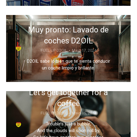
Muy pronto: Lavado de
coches D2OIL
FUEL UP D2OIL
Maio 17, 2024
D2OIL sabe lo bien que te sienta conducir
un coche limpio y brillante.
Let’s get together for a
coffee
FUEL UP D2OIL
Maio 15, 2024
Trouble’s just a bubble,
And the clouds will soon roll by,