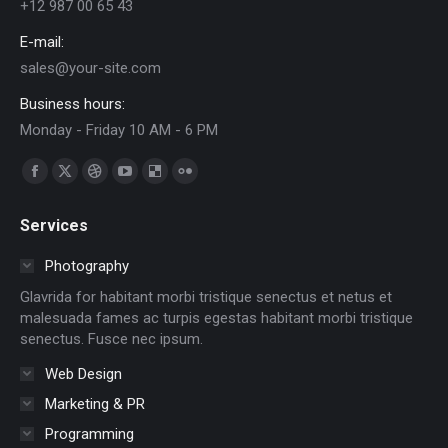
+12 987 00 65 43
E-mail:
sales@your-site.com
Business hours:
Monday - Friday 10 AM - 6 PM
Find us on:
Facebook
X
Dribbble
YouTube
Delicious
Flickr
page
page
page
page
page
page
Services
opens
opens
opens
opens
opens
opens
in
in
in
in
in
in
Photography
new
new
new
new
new
new
Glavrida for habitant morbi tristique senectus et netus et
window
window
window
window
window
window
malesuada fames ac turpis egestas habitant morbi tristique
senectus. Fusce nec ipsum.
Web Design
Marketing & PR
Programming