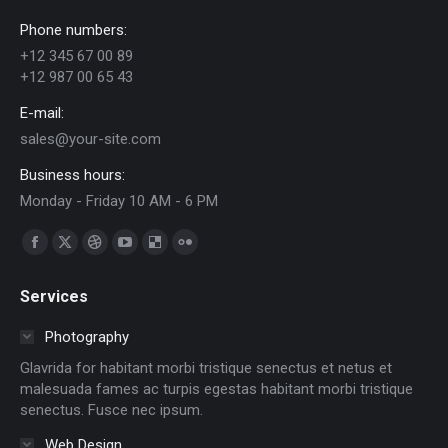
Phone numbers:
+12 345 67 00 89
+12 987 00 65 43
E-mail:
sales@your-site.com
Business hours:
Monday - Friday 10 AM - 6 PM
Find us on:
Facebook
X
Dribbble
YouTube
Delicious
Flickr
page
page
page
page
page
page
Services
opens
opens
opens
opens
opens
opens
in
in
in
in
in
in
Photography
new
new
new
new
new
new
Glavrida for habitant morbi tristique senectus et netus et
window
window
window
window
window
window
malesuada fames ac turpis egestas habitant morbi tristique
senectus. Fusce nec ipsum.
Web Design