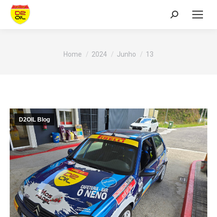
Search:
You are here:
Home
2024
Junho
13
D2OIL Blog