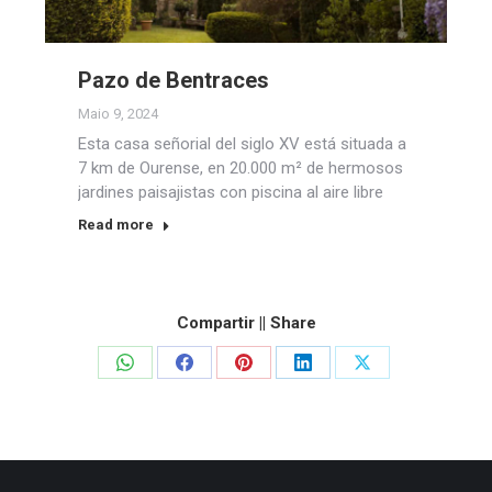
Pazo de Bentraces
Maio 9, 2024
Esta casa señorial del siglo XV está situada a
7 km de Ourense, en 20.000 m² de hermosos
jardines paisajistas con piscina al aire libre
Read more
Compartir || Share
Share
Share
Share
Share
Share
on
on
on
on
on
WhatsApp
Facebook
Pinterest
LinkedIn
X