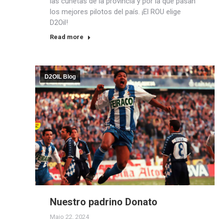
las cunetas de la provincia y por la que pasan
los mejores pilotos del país. ¡El ROU elige
D2Oil!
Read more
D2OIL Blog
Nuestro padrino Donato
Maio 22, 2024