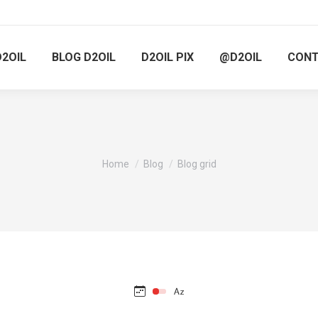
D2OIL
BLOG D2OIL
D2OIL PIX
@D2OIL
CON
You are here:
Home
Blog
Blog grid