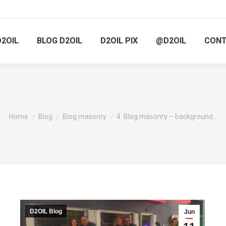
D2OIL
BLOG D2OIL
D2OIL PIX
@D2OIL
CON
You are here:
Home
Blog
Blog masonry
4. Blog masonry – background…
D2OIL Blog
Jun