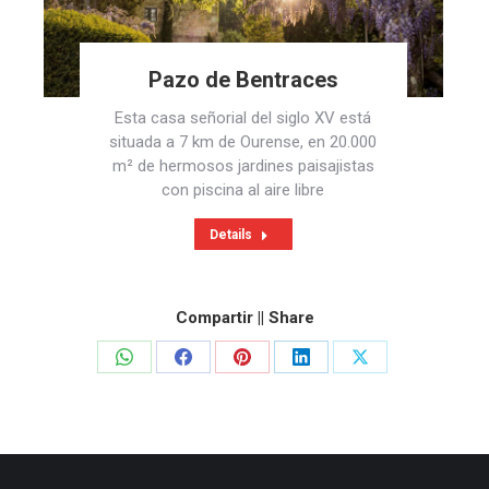
Pazo de Bentraces
Esta casa señorial del siglo XV está
situada a 7 km de Ourense, en 20.000
m² de hermosos jardines paisajistas
con piscina al aire libre
Details
Compartir || Share
Share
Share
Share
Share
Share
on
on
on
on
on
WhatsApp
Facebook
Pinterest
LinkedIn
X