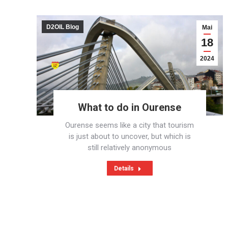
D2OIL Blog
Mai
18
2024
What to do in Ourense
Ourense seems like a city that tourism
is just about to uncover, but which is
still relatively anonymous
Details