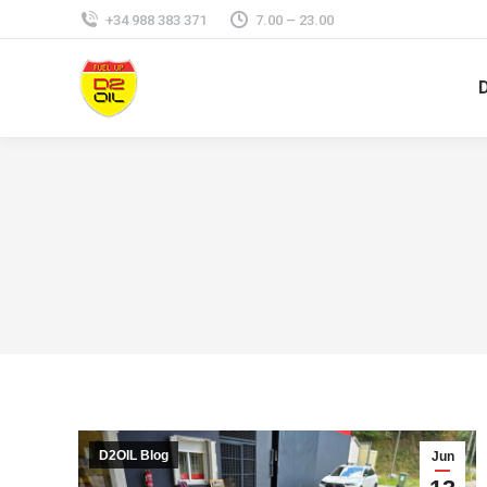
+34 988 383 371
7.00 – 23.00
D2OIL Blog
Jun