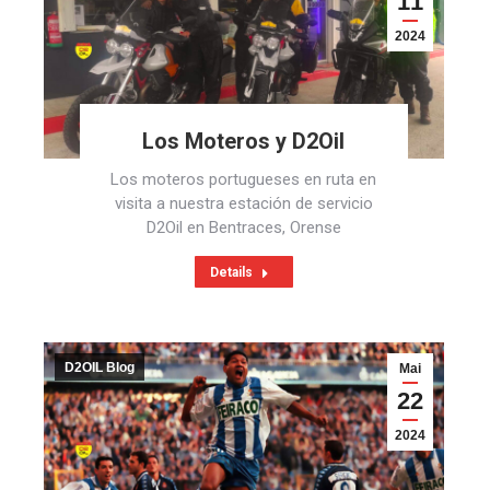
11
2024
Los Moteros y D2Oil
Los moteros portugueses en ruta en
visita a nuestra estación de servicio
D2Oil en Bentraces, Orense
Details
D2OIL Blog
Mai
22
2024