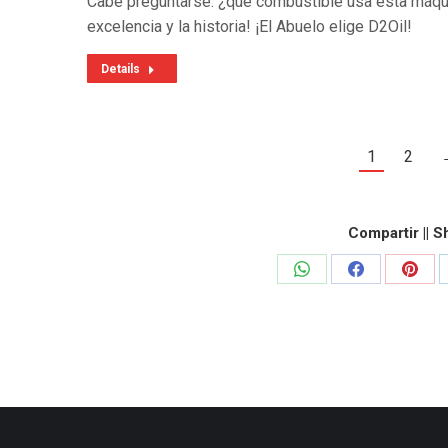
Cabe preguntarse: ¿qué combustible usa esta máquin
excelencia y la historia! ¡El Abuelo elige D2Oil!
Details
1
2
Compartir || S
Share
Share
Share
on
on
on
WhatsApp
Facebook
Pinte