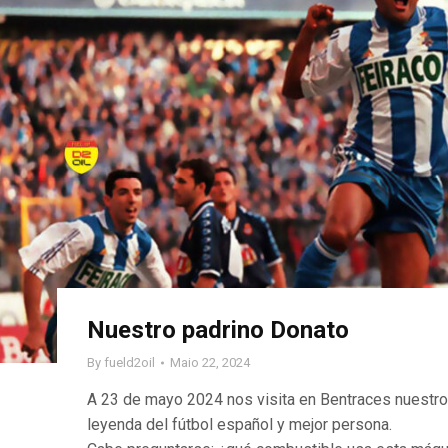
Nuestro padrino Donato
By
fueld2oil
Maio 22, 2024
A 23 de mayo 2024 nos visita en Bentraces nuestro
leyenda del fútbol español y mejor persona.