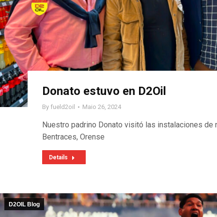
Donato estuvo en D2Oil
By
fueld2oil
Maio 26, 2024
Nuestro padrino Donato visitó las instalaciones de 
Bentraces, Orense
Details
D2OIL Blog