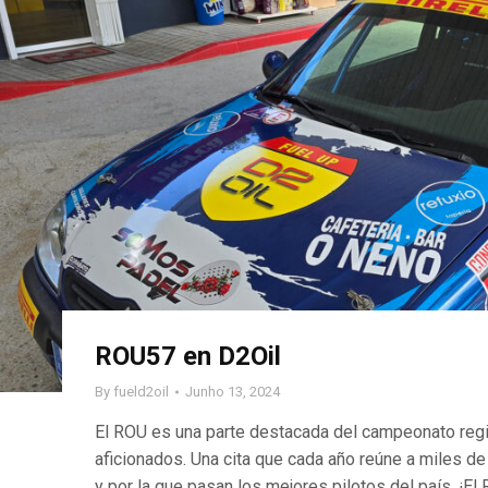
ROU57 en D2Oil
By
fueld2oil
Junho 13, 2024
El ROU es una parte destacada del campeonato regi
aficionados. Una cita que cada año reúne a miles de
y por la que pasan los mejores pilotos del país. ¡El