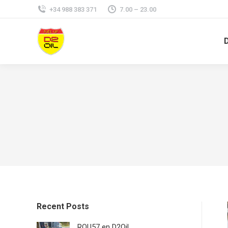
+34 988 383 371
7.00 – 23.00
Recent Posts
ROU57 en D2Oil