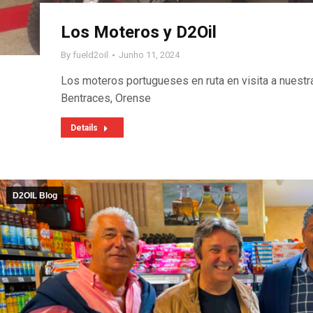
Los Moteros y D2Oil
By
fueld2oil
Junho 11, 2024
Los moteros portugueses en ruta en visita a nuestr
Bentraces, Orense
Details
D2OIL Blog