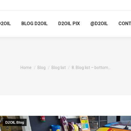
D2OIL
BLOG D2OIL
D2OIL PIX
@D2OIL
CON
You are here:
Home
Blog
Blog list
8. Blog list – bottom…
D2OIL Blog